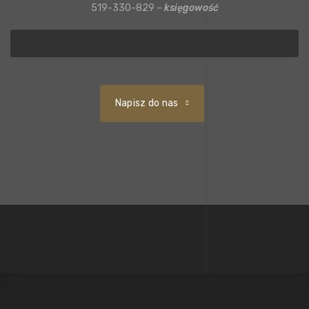
519-330-829 –
księgowość
Napisz do nas