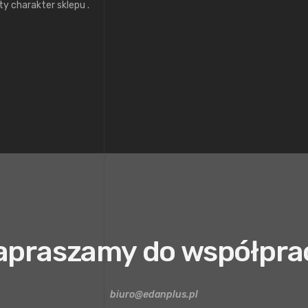
y charakter sklepu .
apraszamy do współpra
biuro@edanplus.pl