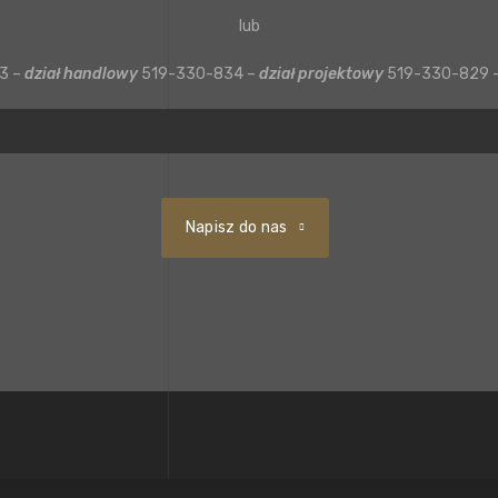
lub
3 –
dział handlowy
519-330-834 –
dział projektowy
519-330-829 
Napisz do nas