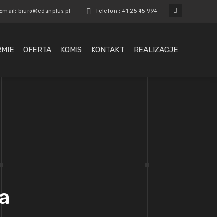
Email: biuro@edanplus.pl
Telefon : 41 25 45 994
RMIE
OFERTA
KOMIS
KONTAKT
REALIZACJE
ia